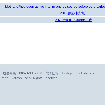
Methanol/hydrogen as the interim energy source before zero-carbo
2019碧氫科技簡介
2023碧氫的低碳氫氣供應
41 股務專線：886-3-3972730 電子信箱：fcdd@grnhydrotec.com
rotec,inc All Rights Reserved.